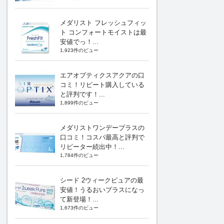
メダリスト フレッシュフィッ
ト コンフォートモイストは最
安値でっ！...
1,923件のビュー
エアオプティクスアクアの口
コミ！リピート購入している
と評判です！...
1,899件のビュー
メダリストワンデープラスの
口コミ！コスパ最高と評判で
リピーター続出中！...
1,784件のビュー
シード 2ウィークピュアの最
安値！うるおいプラスになっ
て新登場！...
1,673件のビュー