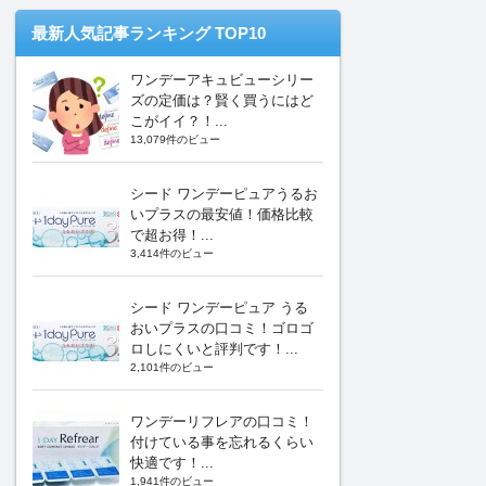
最新人気記事ランキング TOP10
ワンデーアキュビューシリー
ズの定価は？賢く買うにはど
こがイイ？！...
13,079件のビュー
シード ワンデーピュアうるお
いプラスの最安値！価格比較
で超お得！...
3,414件のビュー
シード ワンデーピュア うる
おいプラスの口コミ！ゴロゴ
ロしにくいと評判です！...
2,101件のビュー
ワンデーリフレアの口コミ！
付けている事を忘れるくらい
快適です！...
1,941件のビュー